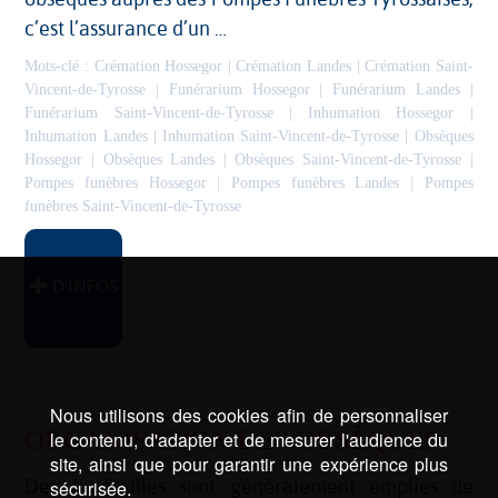
c’est l’assurance d’un …
Mots-clé :
Crémation Hossegor
|
Crémation Landes
|
Crémation Saint-
Vincent-de-Tyrosse
|
Funérarium Hossegor
|
Funérarium Landes
|
Funérarium Saint-Vincent-de-Tyrosse
|
Inhumation Hossegor
|
Inhumation Landes
|
Inhumation Saint-Vincent-de-Tyrosse
|
Obsèques
Hossegor
|
Obsèques Landes
|
Obsèques Saint-Vincent-de-Tyrosse
|
Pompes funèbres Hossegor
|
Pompes funèbres Landes
|
Pompes
funèbres Saint-Vincent-de-Tyrosse
D’INFOS
Nous utilisons des cookies afin de personnaliser
ORGANISATION DES OBSÈQUES
le contenu, d'adapter et de mesurer l'audience du
site, ainsi que pour garantir une expérience plus
Des funérailles sont généralement emplies de
sécurisée.