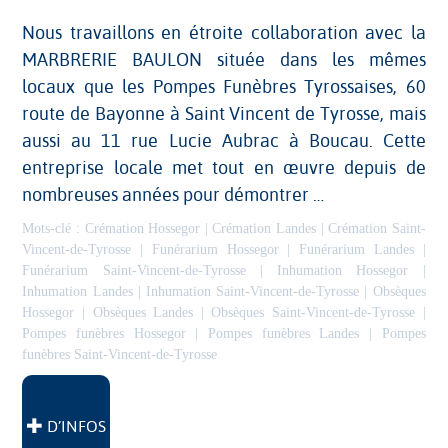
Nous travaillons en étroite collaboration avec la
MARBRERIE BAULON située dans les mêmes
locaux que les Pompes Funèbres Tyrossaises, 60
route de Bayonne à Saint Vincent de Tyrosse, mais
aussi au 11 rue Lucie Aubrac à Boucau. Cette
entreprise locale met tout en œuvre depuis de
nombreuses années pour démontrer …
Mots-clé :
Crémation Hossegor
|
Crémation Landes
|
Crémation Saint-
Vincent-de-Tyrosse
|
Funérarium Hossegor
|
Funérarium Landes
|
Funérarium Saint-Vincent-de-Tyrosse
|
Inhumation Hossegor
|
Inhumation Landes
|
Inhumation Saint-Vincent-de-Tyrosse
|
Obsèques
Hossegor
|
Obsèques Landes
|
Obsèques Saint-Vincent-de-Tyrosse
|
Pompes funèbres Hossegor
|
Pompes funèbres Landes
|
Pompes
funèbres Saint-Vincent-de-Tyrosse
D’INFOS