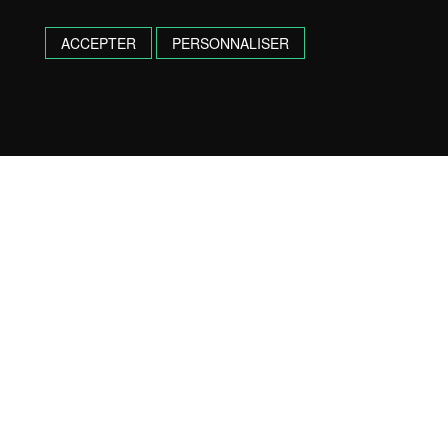
ACCEPTER
PERSONNALISER
UNE QUESTION, UN DEVIS
N’HÉSITEZ PAS, CONTACTEZ NOUS !
05 58 77 21 06