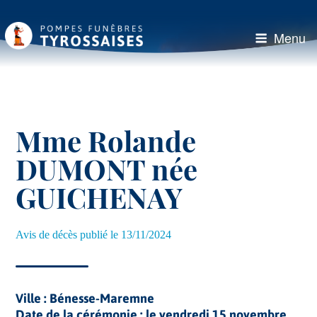
Aller
au
contenu
Menu
principal
Mme Rolande
DUMONT née
GUICHENAY
Avis de décès publié le 13/11/2024
Ville : Bénesse-Maremne
Date de la cérémonie : le vendredi 15 novembre