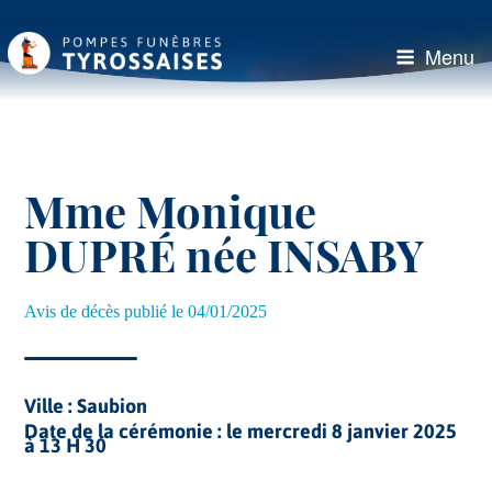
Aller
au
Menu
contenu
principal
Mme Monique
DUPRÉ née INSABY
Avis de décès publié le 04/01/2025
Ville : Saubion
Date de la cérémonie : le mercredi 8 janvier 2025
à 13 H 30