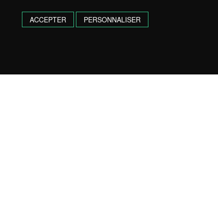
ACCEPTER
PERSONNALISER
UNE QUESTION, UN DEVIS
N’HÉSITEZ PAS, CONTACTEZ NOUS !
05 58 77 21 06