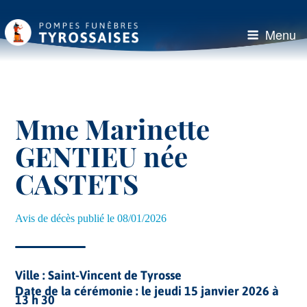
Aller
au
Menu
contenu
principal
Mme Marinette
GENTIEU née
CASTETS
Avis de décès publié le 08/01/2026
Ville :
Saint-Vincent de Tyrosse
Date de la cérémonie :
le jeudi 15 janvier 2026 à
13 h 30