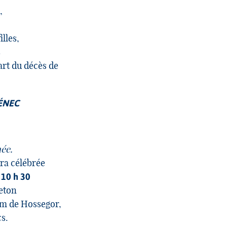
,
illes,
s
part du décès de
LÉNEC
ée.
ra célébrée
 10 h 30
reton
ium de Hossegor,
cs.