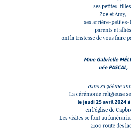
ses petites-filles
Zoé et Amy,
ses arrière-petites-f
parents et allié
ont la tristesse de vous faire 
Mme Gabrielle MÉ
née PASCAL,
dans sa 96ème ann
La cérémonie religieuse se
le jeudi 25 avril 2024 à
en l’église de Capb
Les visites se font au funérar
2100 route des la