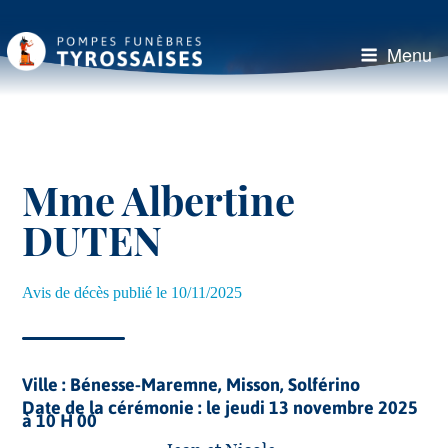
Aller
au
contenu
Menu
principal
Mme Albertine
DUTEN
Avis de décès publié le 10/11/2025
Ville :
Bénesse-Maremne, Misson, Solférino
Date de la cérémonie :
le jeudi 13 novembre 2025
à 10 H 00