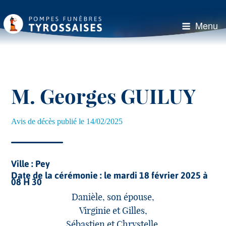
Aller
au
Menu
contenu
principal
M. Georges GUILUY
Avis de décès publié le 14/02/2025
Ville :
Pey
Date de la cérémonie :
le mardi 18 février 2025 à
08 H 30
Danièle, son épouse,
Virginie et Gilles,
Sébastien et Chrystelle,