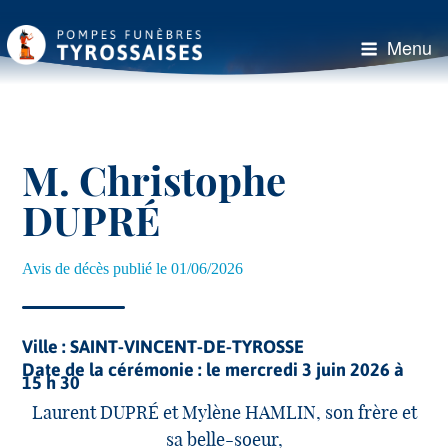
Aller
au
Menu
contenu
principal
M. Christophe
DUPRÉ
Avis de décès publié le 01/06/2026
Ville :
SAINT-VINCENT-DE-TYROSSE
Date de la cérémonie :
le mercredi 3 juin 2026 à
15 h 30
Laurent DUPRÉ et Mylène HAMLIN, son frère et
sa belle-soeur,